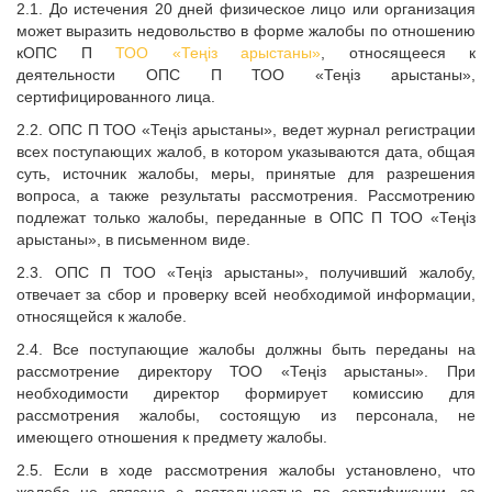
2.1. До истечения 20 дней физическое лицо или организация
может выразить недовольство в форме жалобы по отношению
кОПС П
ТОО «
Теңіз арыстаны
»
, относящееся к
деятельности ОПС П ТОО «
Теңіз арыстаны
»,
сертифицированно
го лица.
2.2. ОПС П ТОО «
Теңіз арыстаны
», ведет журнал регистрации
всех поступающих жалоб, в котором указываются дата, общая
суть, источник жалобы, меры, принятые для разрешения
вопроса, а также результаты рассмотрения. Рассмотрению
подлежат только жалобы, переданные в ОПС П ТОО «
Теңіз
арыстаны
», в письменном виде.
2.3. ОПС П ТОО «
Теңіз арыстаны
», получивший жалобу,
отвечает за сбор и проверку всей необходимой информации,
относящейся к жалобе.
2.4. Все поступающие жалобы должны быть переданы на
рассмотрение директору ТОО «
Теңіз арыстаны
». При
необходимости директор формирует комиссию для
рассмотрения жалобы, состоящую из персонала, не
имеющего отношения к предмету жалобы.
2.5. Если в ходе рассмотрения жалобы установлено, что