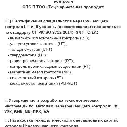
контроля
ОПС П ТОО «
T
е
ңі
з арыстаны» проводит:
I. 1) Сертификация специалистов неразрушающего
контроля
I
,
II
и
III
уровень (дефектоскопист) проводиться
по стандарту СТ РК/
ISO
9712-2014;
SNT
-
TC
-1
A
:
- визуально- измерительный контроль (VT);
- ультразвуковой контроль (UT);
- толщинометрия (UTT)
- твердометрия (HT)
- радиографический контроль (RT);
- контроль проникающими веществами (PT);
- магнитный метод контроля (МT).
- вихретоковый контроль (ЕТ).
- механическая испытания (РМИ/СТ)
II.
Утверждение и разработка технологических
инструкций по методам Неразрушающего контроля
: РК,
УЗК, ВИК, МК, ПВК, АЭ.
III.
Разработка технологических и операционных карт по
методам Неразрушающего контроля